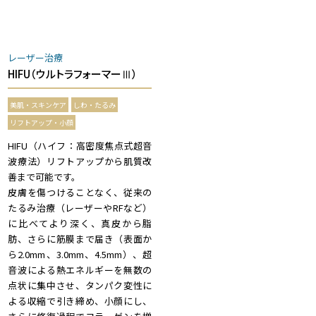
レーザー治療
HIFU（ウルトラフォーマーⅢ）
美肌・スキンケア
しわ・たるみ
リフトアップ・小顔
HIFU（ハイフ：高密度焦点式超音
波療法）リフトアップから肌質改
善まで可能です。
皮膚を傷つけることなく、従来の
たるみ治療（レーザーやRFなど）
に比べてより深く、真皮から脂
肪、さらに筋膜まで届き（表面か
ら2.0mm、3.0mm、4.5mm）、超
音波による熱エネルギーを無数の
点状に集中させ、タンパク変性に
よる収縮で引き締め、小顔にし、