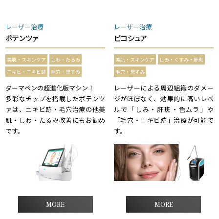
レーザー治療
レーザー治療
ポテンツァ
ピコシュア
美肌・スキンケア
しわ・たるみ
美肌・スキンケア
しみ・くすみ・肝斑
ニキビ・ニキビ跡
毛穴・黒ずみ
毛穴・黒ずみ
ダーマペンの超進化版マシン！
レーザーによる周辺組織のダメー
多彩なチップを搭載したポテンツ
ジがほぼなく、効果的に高いレベ
ァは、ニキビ跡・毛穴治療の他美
ルで「しみ・肝斑・色ムラ」や
肌・しわ・たるみ改善にもお勧め
「毛穴・ニキビ跡」治療が可能で
です。
す。
MORE
MORE