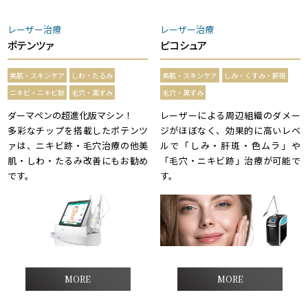
レーザー治療
レーザー治療
ポテンツァ
ピコシュア
美肌・スキンケア
しわ・たるみ
美肌・スキンケア
しみ・くすみ・肝斑
ニキビ・ニキビ跡
毛穴・黒ずみ
毛穴・黒ずみ
ダーマペンの超進化版マシン！
レーザーによる周辺組織のダメー
多彩なチップを搭載したポテンツ
ジがほぼなく、効果的に高いレベ
ァは、ニキビ跡・毛穴治療の他美
ルで「しみ・肝斑・色ムラ」や
肌・しわ・たるみ改善にもお勧め
「毛穴・ニキビ跡」治療が可能で
です。
す。
MORE
MORE