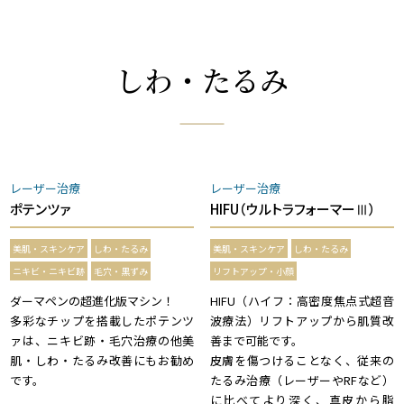
しわ・たるみ
レーザー治療
レーザー治療
ポテンツァ
HIFU（ウルトラフォーマーⅢ）
美肌・スキンケア
しわ・たるみ
美肌・スキンケア
しわ・たるみ
ニキビ・ニキビ跡
毛穴・黒ずみ
リフトアップ・小顔
ダーマペンの超進化版マシン！
HIFU（ハイフ：高密度焦点式超音
多彩なチップを搭載したポテンツ
波療法）リフトアップから肌質改
ァは、ニキビ跡・毛穴治療の他美
善まで可能です。
肌・しわ・たるみ改善にもお勧め
皮膚を傷つけることなく、従来の
です。
たるみ治療（レーザーやRFなど）
に比べてより深く、真皮から脂