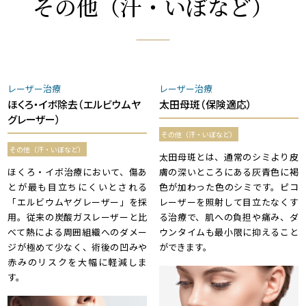
その他（汗・いぼなど）
レーザー治療
レーザー治療
ほくろ・イボ除去（エルビウムヤ
太田母斑（保険適応）
グレーザー）
その他（汗・いぼなど）
その他（汗・いぼなど）
太田母斑とは、通常のシミより皮
ほくろ・イボ治療において、傷あ
膚の深いところにある灰青色に褐
とが最も目立ちにくいとされる
色が加わった色のシミです。ピコ
「エルビウムヤグレーザー」を採
レーザーを照射して目立たなくす
用。従来の炭酸ガスレーザーと比
る治療で、肌への負担や痛み、ダ
べて熱による周囲組織へのダメー
ウンタイムも最小限に抑えること
ジが極めて少なく、術後の凹みや
ができます。
赤みのリスクを大幅に軽減しま
す。