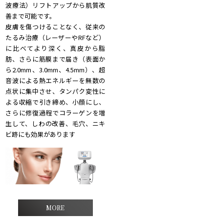
波療法）リフトアップから肌質改
善まで可能です。
皮膚を傷つけることなく、従来の
たるみ治療（レーザーやRFなど）
に比べてより深く、真皮から脂
肪、さらに筋膜まで届き（表面か
ら2.0mm、3.0mm、4.5mm）、超
音波による熱エネルギーを無数の
点状に集中させ、タンパク変性に
よる収縮で引き締め、小顔にし、
さらに修復過程でコラーゲンを増
生して、しわの改善、毛穴、ニキ
ビ跡にも効果があります
MORE