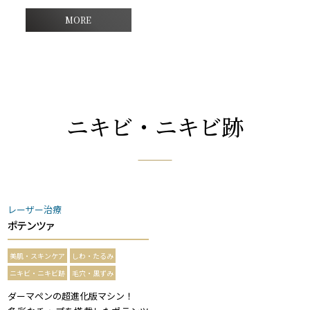
MORE
ニキビ・ニキビ跡
レーザー治療
ポテンツァ
美肌・スキンケア
しわ・たるみ
ニキビ・ニキビ跡
毛穴・黒ずみ
ダーマペンの超進化版マシン！