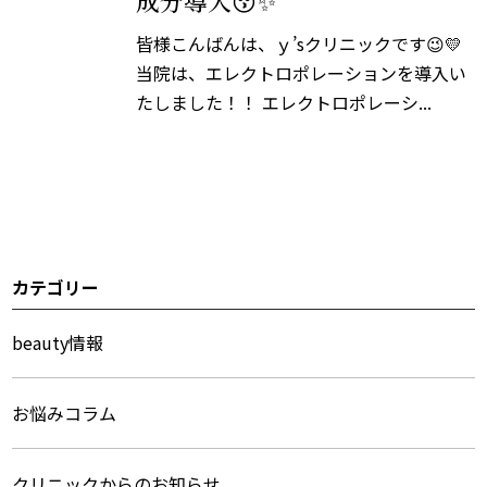
成分導入😚✨
皆様こんばんは、ｙ’sクリニックです😉💛
当院は、エレクトロポレーションを導入い
たしました！！ エレクトロポレーシ...
カテゴリー
サ
イ
beauty情報
ド
お悩みコラム
メ
ニ
クリニックからのお知らせ