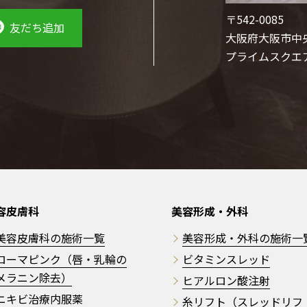
〒542-0085
友だち追加
大阪府大阪市中央
プライムスクエ
容皮膚科
美容形成・外科
美容皮膚科の施術一覧
美容形成・外科の施術一
ローマピンク（唇・乳輪の
ビタミンスレッド
メラニン除去）
ヒアルロン酸注射
ニキビ治療内服薬
糸リフト（スレッドリフ