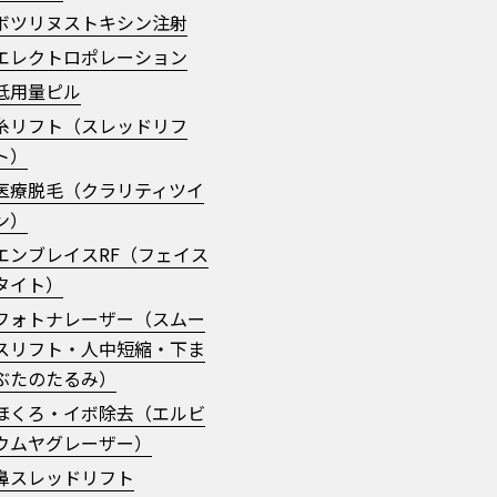
ボツリヌストキシン注射
エレクトロポレーション
低用量ピル
糸リフト（スレッドリフ
ト）
医療脱毛（クラリティツイ
ン）
エンブレイスRF（フェイス
タイト）
フォトナレーザー（スムー
スリフト・人中短縮・下ま
ぶたのたるみ）
ほくろ・イボ除去（エルビ
ウムヤグレーザー）
鼻スレッドリフト