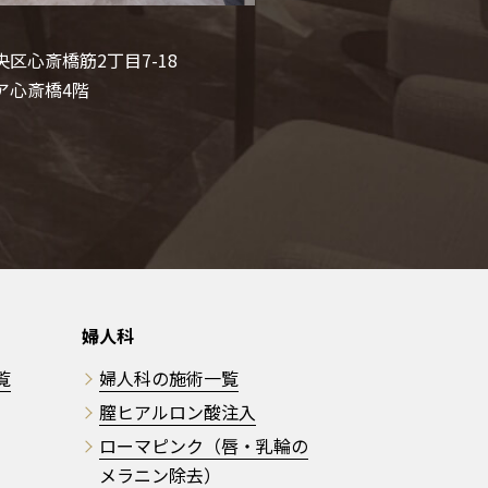
区心斎橋筋2丁目7-18
ア心斎橋4階
婦人科
覧
婦人科の施術一覧
膣ヒアルロン酸注入
ローマピンク（唇・乳輪の
メラニン除去）