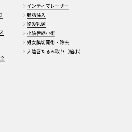
インティマレーザー
り
脂肪注入
陥没乳頭
ス
小陰唇縮小術
処女膜切開術・除去
大陰唇たるみ取り（縮小）
・全