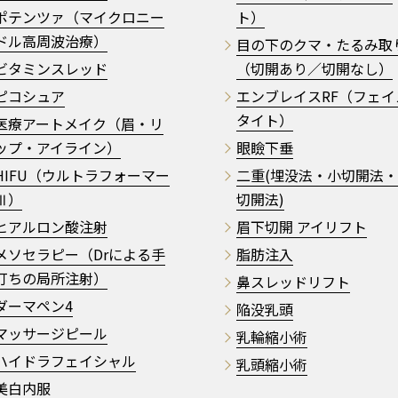
ポテンツァ（マイクロニー
ト）
ドル高周波治療）
目の下のクマ・たるみ取
ビタミンスレッド
（切開あり／切開なし）
ピコシュア
エンブレイスRF（フェイ
タイト）
医療アートメイク（眉・リ
ップ・アイライン）
眼瞼下垂
HIFU（ウルトラフォーマー
二重(埋没法・小切開法
Ⅲ）
切開法)
ヒアルロン酸注射
眉下切開 アイリフト
メソセラピー（Drによる手
脂肪注入
打ちの局所注射）
鼻スレッドリフト
ダーマペン4
陥没乳頭
マッサージピール
乳輪縮小術
ハイドラフェイシャル
乳頭縮小術
美白内服