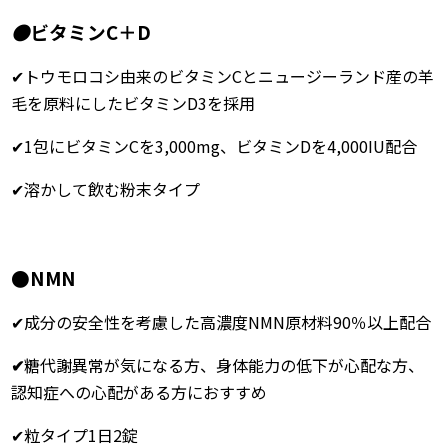
●
ビタミンC＋D
✔トウモロコシ由来のビタミンCとニュージーランド産の羊
毛を原料にしたビタミンD3を採用
✔1包にビタミンCを3,000mg、ビタミンDを4,000IU配合
✔溶かして飲む粉末タイプ
●NMN
✔成分の安全性を考慮した高濃度NMN原材料90％以上配合
✔
糖代謝異常が気になる方、身体能力の低下が心配な方、
認知症への心配がある方におすすめ
✔粒タイプ1日2錠